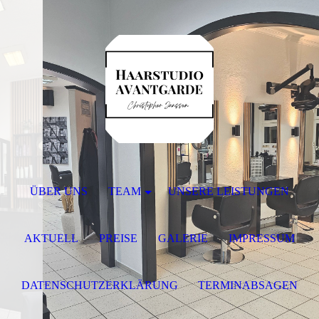
ÜBER UNS
TEAM
UNSERE LEISTUNGEN
AKTUELL
PREISE
GALERIE
IMPRESSUM
DATENSCHUTZERKLÄRUNG
TERMINABSAGEN